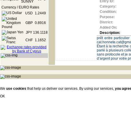
Entry ID:
Category:
Currency / EURO Rates
Condition:
USD
1.2449
Purpose:
District:
GBP
0.8916
Added On:
JPY
136.1118
Description:
prêt entre particulie
CHF
1.1652
cat.honnete.cat@gmail
Étant à la recherche 
parlé à plusieurs col
sans protocole et je 
d’argent pour votre pr
We
use cookies
that help us deliver our services. By using our services,
you agre
OK