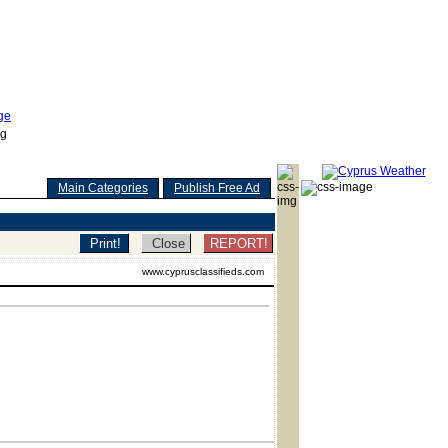
Main Categories
Publish Free Ad
REPORT!
www.cyprusclassifieds.com