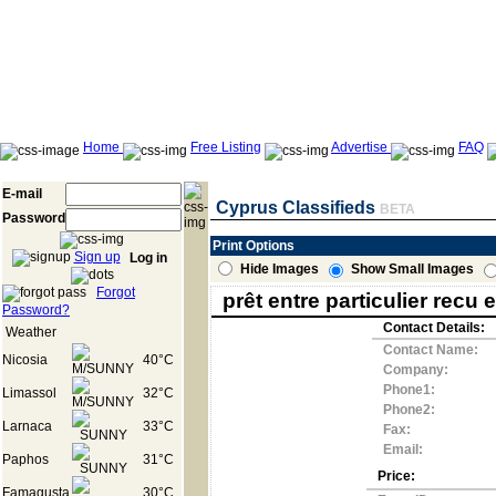
Home
Free Listing
Advertise
FAQ
E-mail
Cyprus Classifieds
BETA
Password
Print Options
Sign up
Log in
Hide Images
Show Small Images
Forgot
prêt entre particulier recu
Password?
Contact Details:
Weather
Contact Name:
Nicosia
40°C
Company:
Phone1:
Limassol
32°C
Phone2:
Larnaca
33°C
Fax:
Email:
Paphos
31°C
Price:
Famagusta
30°C