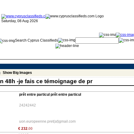
Saturday, 08 Aug 2026
Search Cyprus Classifieds
Show Big Images
 en 48h -je fais ce témoignage de pr
prêt entre particul prêt entre particul
24242442
uon.europeenne.pret(at)gmail.com
€
232
.00