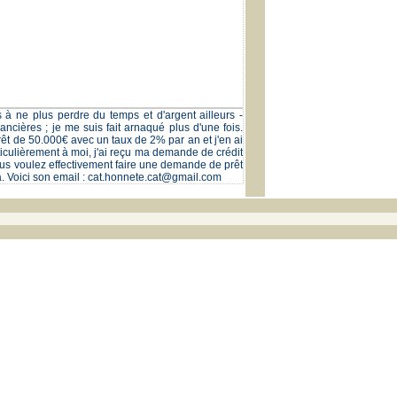
s à ne plus perdre du temps et d'argent ailleurs -
ncières ; je me suis fait arnaqué plus d'une fois.
êt de 50.000€ avec un taux de 2% par an et j'en ai
iculièrement à moi, j'ai reçu ma demande de crédit
 vous voulez effectivement faire une demande de prêt
era. Voici son email : cat.honnete.cat@gmail.com