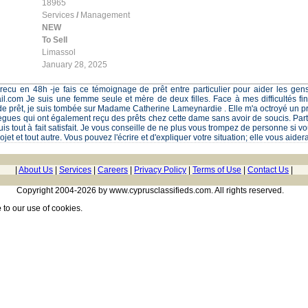
18965
Services
/
Management
NEW
To Sell
Limassol
January 28, 2025
r recu en 48h -je fais ce témoignage de prêt entre particulier pour aider les gen
.com Je suis une femme seule et mère de deux filles. Face à mes difficultés fina
de prêt, je suis tombée sur Madame Catherine Lameynardie . Elle m'a octroyé un pr
lègues qui ont également reçu des prêts chez cette dame sans avoir de soucis. Part
suis tout à fait satisfait. Je vous conseille de ne plus vous trompez de personne si
ojet et tout autre. Vous pouvez l'écrire et d'expliquer votre situation; elle vous aid
|
About Us
|
Services
|
Careers
|
Privacy Policy
|
Terms of Use
|
Contact Us
|
Copyright 2004-2026 by www.cyprusclassifieds.com. All rights reserved.
e
to our use of cookies.