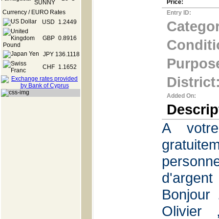
Price:
Currency / EURO Rates
Entry ID:
Categor
USD
1.2449
GBP
0.8916
Conditi
JPY
136.1118
Purpos
CHF
1.1652
District
Added On:
Descrip
A votre
gratuit
pers
d'argent
Bonjour 
Olivier 