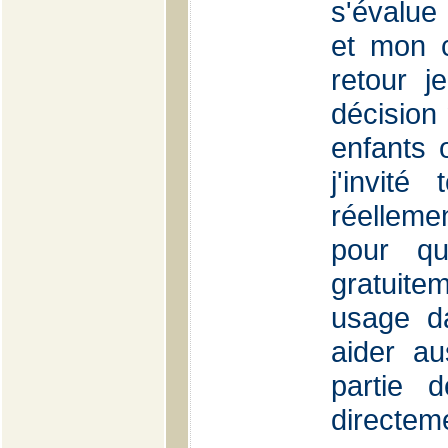
s'évalue 
et mon 
retour j
décision 
enfants
j'invit
réellem
pour qu
gratuitem
usage d
aider a
partie d
directem