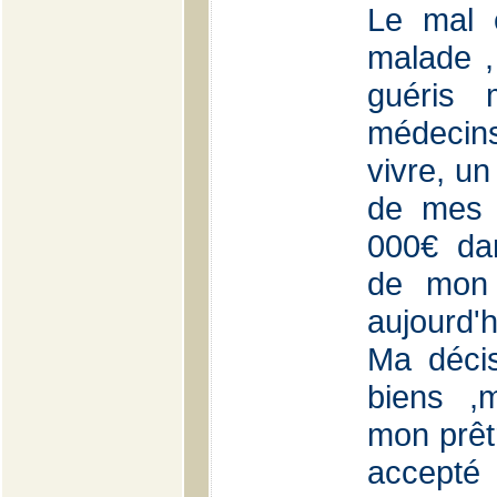
Le mal 
malade ,
guéris 
médecins
vivre, un
de mes 
000€ dan
de mon 
aujourd'h
Ma décis
biens ,
mon prêtr
accepté