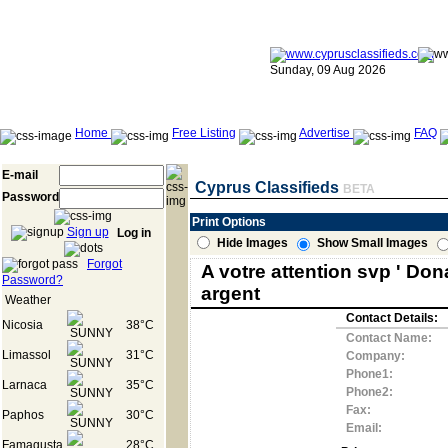
Sunday, 09 Aug 2026
Home
Free Listing
Advertise
FAQ
E-mail
Cyprus Classifieds
BETA
Password
Print Options
Sign up
Log in
Hide Images
Show Small Images
Forgot
A votre attention svp ' Do
Password?
argent
Weather
Contact Details:
Nicosia
38°C
Contact Name:
Limassol
31°C
Company:
Phone1:
Larnaca
35°C
Phone2:
Fax:
Paphos
30°C
Email:
Famagusta
28°C