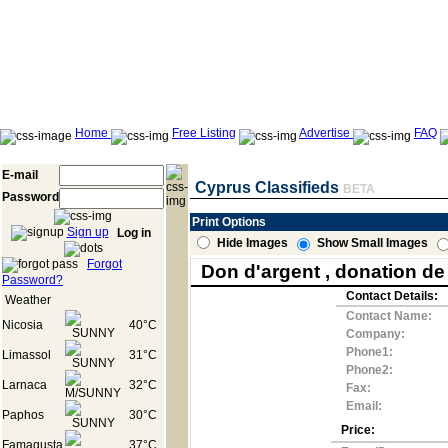
Home
Free Listing
Advertise
FAQ
E-mail
Cyprus Classifieds
BETA
Password
Print Options
Sign up
Log in
Hide Images
Show Small Images
Forgot
Don d'argent , donation d
Password?
Contact Details:
Weather
Contact Name:
Nicosia
40°C
Company:
Phone1:
Limassol
31°C
Phone2:
Larnaca
32°C
Fax:
Email:
Paphos
30°C
Price:
Famagusta
37°C