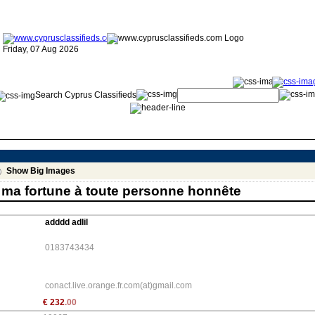
Friday, 07 Aug 2026
Search Cyprus Classifieds
Show Big Images
e ma fortune à toute personne honnête
adddd adlil
0183743434
conact.live.orange.fr.com(at)gmail.com
€
232
.00