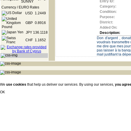
Entry ID:
Category:
Currency / EURO Rates
Condition:
USD
1.2449
Purpose:
District:
GBP
0.8916
Added On:
JPY
136.1118
Description:
Don d'argent , dona
CHF
1.1652
voudrais transmettre
me dire que mes jour
pas laisser à la banq
mail justifiant la dé
We
use cookies
that help us deliver our services. By using our services,
you agre
OK