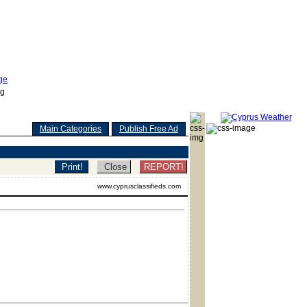
Main Categories
Publish Free Ad
REPORT!
www.cyprusclassifieds.com