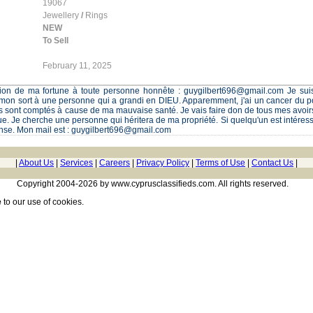
19067
Jewellery
/
Rings
NEW
To Sell
February 11, 2025
tion de ma fortune à toute personne honnête : guygilbert696@gmail.com Je suis
 mon sort à une personne qui a grandi en DIEU. Apparemment, j'ai un cancer du
s sont comptés à cause de ma mauvaise santé. Je vais faire don de tous mes avoirs
ue. Je cherche une personne qui héritera de ma propriété. Si quelqu'un est intéressé
pense. Mon mail est : guygilbert696@gmail.com
|
About Us
|
Services
|
Careers
|
Privacy Policy
|
Terms of Use
|
Contact Us
|
Copyright 2004-2026 by www.cyprusclassifieds.com. All rights reserved.
e
to our use of cookies.