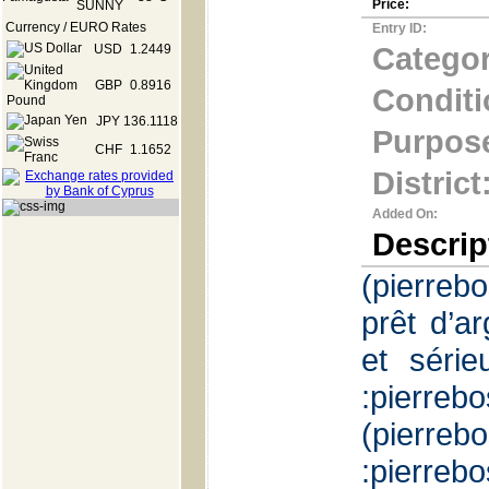
Price:
Currency / EURO Rates
Entry ID:
Categor
USD
1.2449
GBP
0.8916
Conditi
JPY
136.1118
Purpos
CHF
1.1652
District
Added On:
Descrip
(pierreb
prêt d’ar
et série
:pierreb
(pierre
:pierre