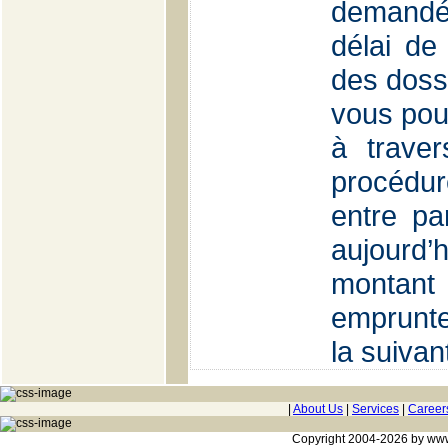
demandé
délai de
des dossi
vous pou
à traver
procédur
entre pa
aujourd’h
montant
emprunte
la suiva
|
About Us
|
Services
|
Career
Copyright 2004-2026 by www.c