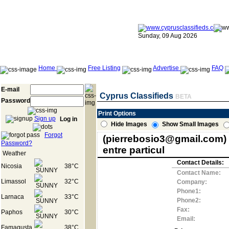
Sunday, 09 Aug 2026
Home
Free Listing
Advertise
FAQ
E-mail
Cyprus Classifieds
BETA
Password
Print Options
Sign up
Log in
Hide Images
Show Small Images
Forgot
(pierrebosio3@gmail.com) o
Password?
entre particul
Weather
Contact Details:
Nicosia
38°C
Contact Name:
Limassol
32°C
Company:
Phone1:
Larnaca
33°C
Phone2:
Fax:
Paphos
30°C
Email:
Famagusta
38°C