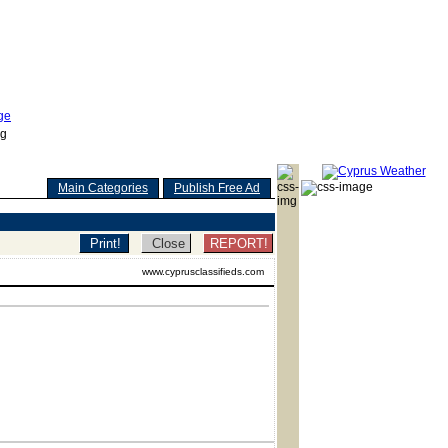
Main Categories
Publish Free Ad
REPORT!
www.cyprusclassifieds.com