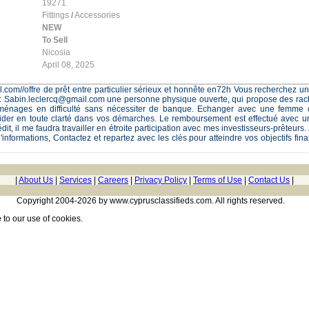
19271
Fittings
/
Accessories
NEW
To Sell
Nicosia
April 08, 2025
.com//offre de prêt entre particulier sérieux et honnête en72h Vous recherchez
: Sabin.leclercq@gmail.com une personne physique ouverte, qui propose des rachat
ménages en difficulté sans nécessiter de banque. Echanger avec une femme 
ider en toute clarté dans vos démarches. Le remboursement est effectué avec un
it, il me faudra travailler en étroite participation avec mes investisseurs-prêteurs
'informations, Contactez et repartez avec les clés pour atteindre vos objectifs fina
|
About Us
|
Services
|
Careers
|
Privacy Policy
|
Terms of Use
|
Contact Us
|
Copyright 2004-2026 by www.cyprusclassifieds.com. All rights reserved.
e
to our use of cookies.