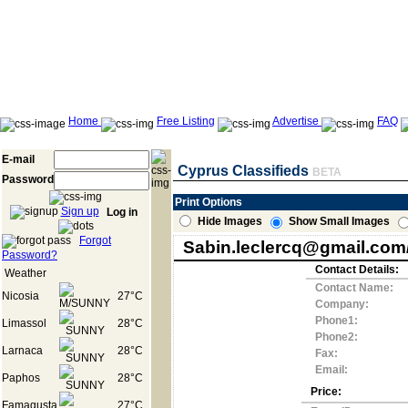
Home
Free Listing
Advertise
FAQ
E-mail
Cyprus Classifieds
BETA
Password
Print Options
Sign up
Log in
Hide Images
Show Small Images
Forgot
Sabin.leclercq@gmail.com//o
Password?
Contact Details:
Weather
Contact Name:
Nicosia
27°C
Company:
Phone1:
Limassol
28°C
Phone2:
Larnaca
28°C
Fax:
Email:
Paphos
28°C
Price:
Famagusta
27°C