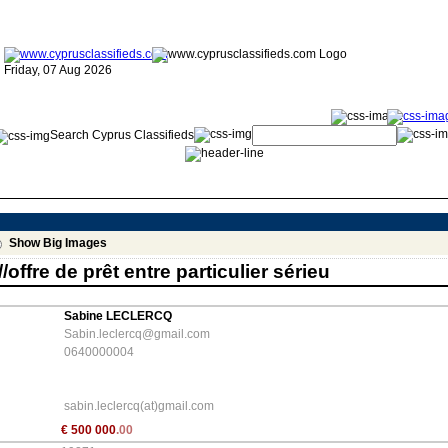
Friday, 07 Aug 2026
Search Cyprus Classifieds
Show Big Images
ffre de prêt entre particulier sérieu
Sabine LECLERCQ
Sabin.leclercq@gmail.com
0640000004
sabin.leclercq(at)gmail.com
€
500 000
.00