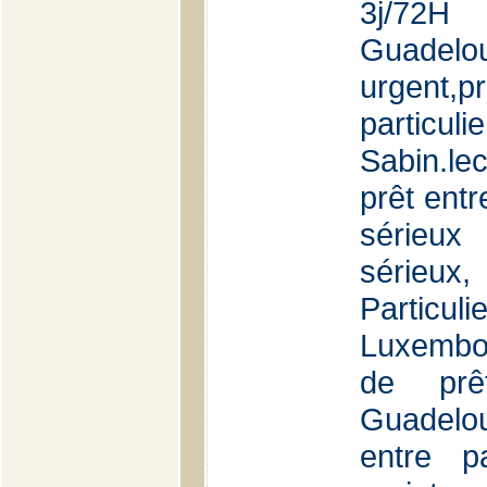
3j/7
Guadelo
urgent,
particulie
Sabin.le
prêt entr
sérieux
sérieu
Particu
Luxembo
de prê
Guadelou
entre p