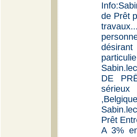
Info:Sab
de Prêt p
travaux.
personne
désiran
partic
Sabin.l
DE PRË
sérieu
,Bel
Sabin.le
Prêt Entr
A 3% en