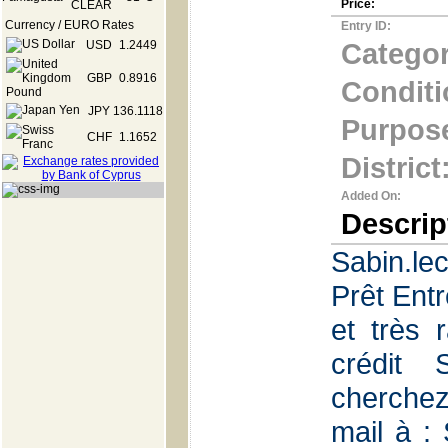
Price:
Currency / EURO Rates
Entry ID:
Categor
USD
1.2449
GBP
0.8916
Conditi
JPY
136.1118
Purpos
CHF
1.1652
District
Added On:
Descrip
Sabin.le
Prêt Entr
et très 
crédi
cherchez
mail à :