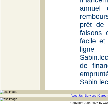
annuel
rembours
prêt de
faisons c
facile et
lig
Sabin.l
de fina
em
Sabin.le
|
About Us
|
Services
|
Career
Copyright 2004-2026 by www.c