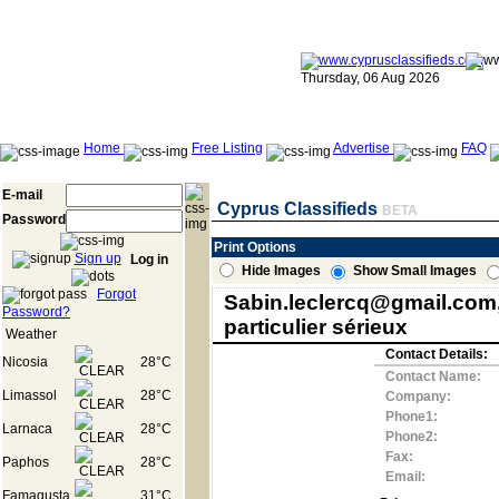
Thursday, 06 Aug 2026
Home
Free Listing
Advertise
FAQ
E-mail
Cyprus Classifieds
BETA
Password
Print Options
Sign up
Log in
Hide Images
Show Small Images
Forgot
Sabin.leclercq@gmail.com,o
Password?
particulier sérieux
Weather
Contact Details:
Nicosia
28°C
Contact Name:
Limassol
28°C
Company:
Phone1:
Larnaca
28°C
Phone2:
Fax:
Paphos
28°C
Email:
Famagusta
31°C