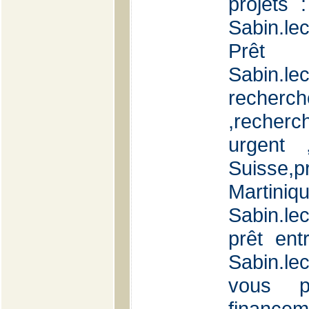
projets 
Sabin.le
Prêt 
Sabin.le
recherc
,recherc
urgent 
Suisse,
Martini
Sabin.le
prêt entr
Sabin.l
vous p
financem