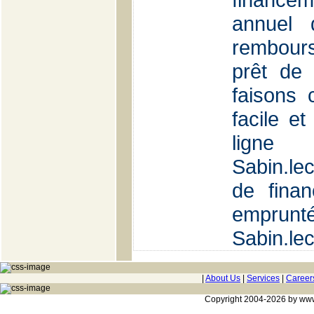
annuel
rembours
prêt de
faisons c
facile et
lig
Sabin.l
de fina
em
Sabin.le
|
About Us
|
Services
|
Career
Copyright 2004-2026 by www.c