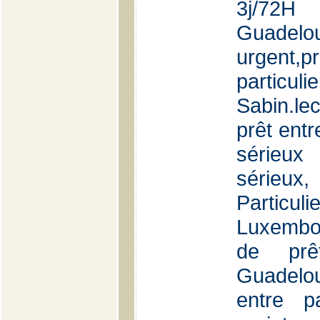
3j/7
Guadelo
urgent,
particulie
Sabin.le
prêt entr
sérieux
sérieu
Particu
Luxembo
de prê
Guadelou
entre p