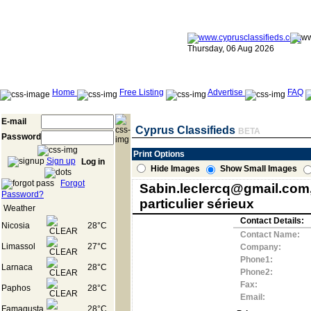
Thursday, 06 Aug 2026
Home
Free Listing
Advertise
FAQ
E-mail
Cyprus Classifieds
BETA
Password
Print Options
Sign up
Log in
Hide Images
Show Small Images
Forgot
Sabin.leclercq@gmail.com,o
Password?
particulier sérieux
Weather
Contact Details:
Nicosia
28°C
Contact Name:
Limassol
27°C
Company:
Phone1:
Larnaca
28°C
Phone2:
Fax:
Paphos
28°C
Email:
Famagusta
28°C