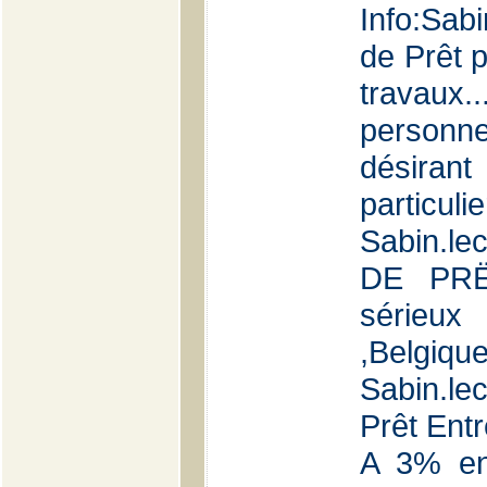
Info:Sab
de Prêt p
travaux.
personne
désiran
partic
Sabin.l
DE PRË
sérieu
,Bel
Sabin.le
Prêt Entr
A 3% en