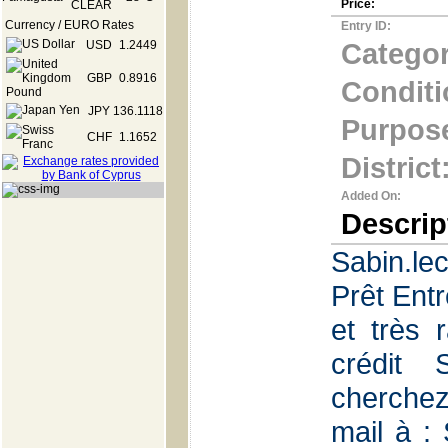
Price:
Currency / EURO Rates
Entry ID:
Categor
USD
1.2449
GBP
0.8916
Conditi
JPY
136.1118
Purpos
CHF
1.1652
District
Added On:
Descrip
Sabin.le
Prêt Entr
et très 
crédi
cherchez
mail à :