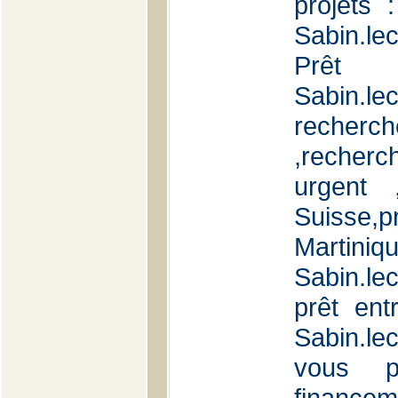
projets 
Sabin.le
Prêt 
Sabin.le
recherc
,recherc
urgent 
Suisse,
Martini
Sabin.le
prêt entr
Sabin.l
vous p
financem